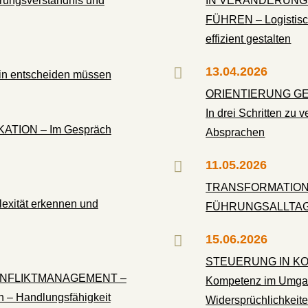
ngsverständnis und
IN VERÄNDERUN
FÜHREN – Logistisch
effizient gestalten

13.04.2026
n entscheiden müssen
ORIENTIERUNG G
In drei Schritten zu 
ION – Im Gespräch
Absprachen

11.05.2026
TRANSFORMATION
ität erkennen und
FÜHRUNGSALLTA

15.06.2026
STEUERUNG IN KO
NFLIKTMANAGEMENT –
Kompetenz im Umgan
 – Handlungsfähigkeit
Widersprüchlichkeit